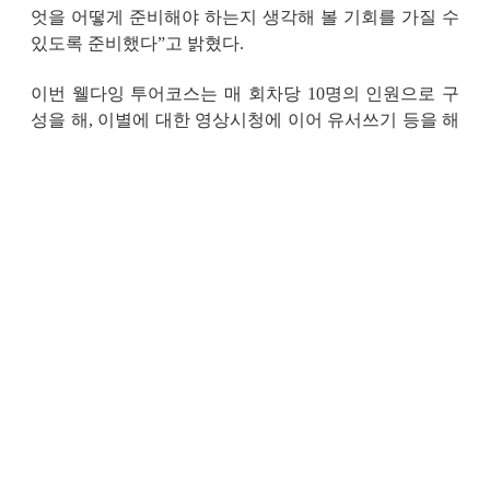
엇을 어떻게 준비해야 하는지 생각해 볼 기회를 가질 수
있도록 준비했다
”
고 밝혔다
.
이번 웰다잉 투어코스는 매 회차당
10
명의 인원으로 구
성을 해
,
이별에 대한 영상시청에 이어 유서쓰기 등을 해
보며 함백산 메모리얼 추모공원을 둘러보는 시간을 갖는
것으로 프로그램을 구성했다
.
한편
,
열린공동체 다원은 지난
2021
년
7
월
27
일 아름다운
죽음을 생각하는 사람들을 중심으로 만들어진 사회적협
동조합으로
“
웰다잉 강사육성과 교육문화사업
‘
을 하기 위해 만들어
진 사회적기업이다
.
출처:
화성시 함백산 추모공원서 ˝아름다운 이별을 위
한 준비” - 화성인터넷신문
-