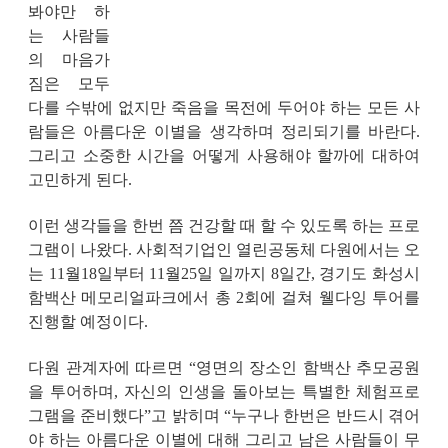
봐야만 하
는 사람들
의 마음가
짐은 모두
다를 수밖에 없지만 죽음을 목전에 두어야 하는 모든 사
람들은 아름다운 이별을 생각하며 정리되기를 바란다
.
그리고 소중한 시간을 어떻게 사용해야 할까에 대하여
고민하게 된다
.
이런 생각들을 한번 쯤 건강할 때 할 수 있도록 하는 프로
그램이 나왔다
.
사회적기업인 열린공동체 다원에서는 오
는
11
월
18
일부터
11
월
25
일 일까지
8
일간
,
경기도 화성시
함백산 메모리얼파크에서 총
2
회에 걸쳐 웰다잉 투어를
진행할 예정이다
.
다원 관계자에 따르면
“
영면의 장소인 함백산 추모공원
을 투어하며
,
자신의 인생을 돌아보는 특별한 체험프로
그램을 준비했다
”
고 밝히며
“
누구나 한번은 반드시 겪어
야 하는 아름다운 이별에 대해 그리고 남은 사람들이 무