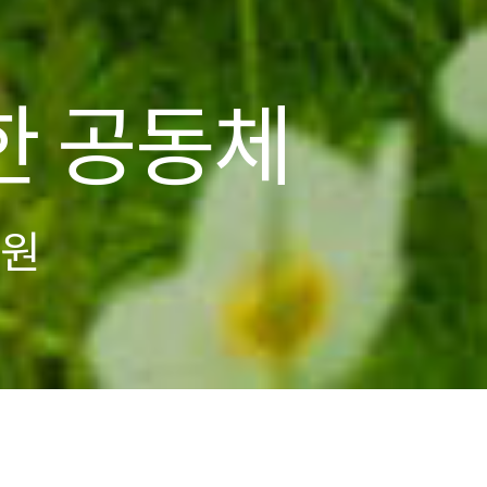
사업
업
다원