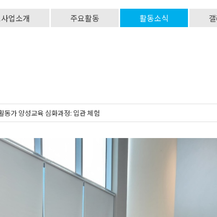
요사업소개
주요활동
활동소식
갤
화활동가 양성교육 심화과정: 입관 체험