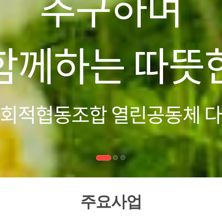
다잉문화교육
웰다잉연구사
회적협동조합 열린공동체 
주요사업