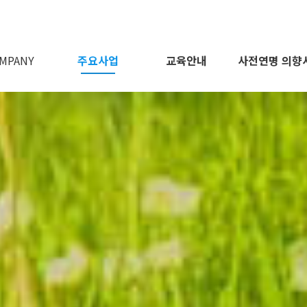
MPANY
주요사업
교육안내
사전연명 의향
회사소개
오시는길
인사말
주요사업 소개
주요활동
활동소식
갤러리
교육과정 및 자격증
평생교육 동아리
의료의향서 소