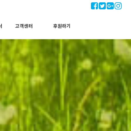
서
고객센터
후원하기
개
질문과답변
자유게시판
공지사항
후원하기