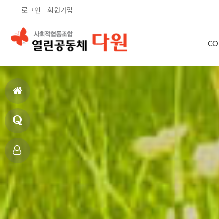
로그인
회원가입
CO
홈
으
Q&
로
A
갤
러